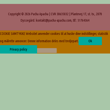
Copyright © 2026
Pacha Apacha
| CVR 38635832 | Plantevej 17, st. tv., 2870
Dyssegård. kontakt@pacha-apacha.com, tlf.: 51764364
COOKIE SAMTYKKE Websitet anvender cookies til at huske dine indstillinger, statistik
og målrette annoncer. Denne information deles med tredjepart.
Ok
Privacy policy