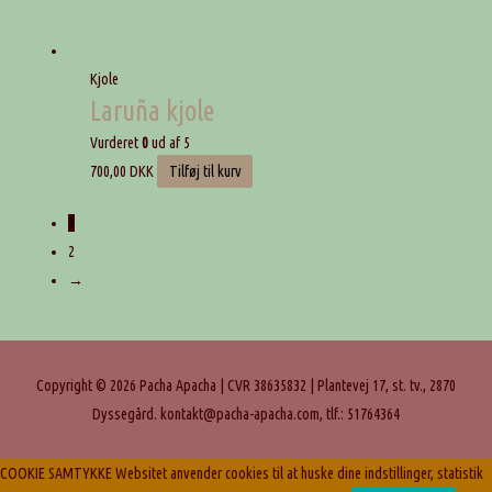
Kjole
Laruña kjole
Vurderet
0
ud af 5
700,00
DKK
Tilføj til kurv
1
2
→
Copyright © 2026
Pacha Apacha
| CVR 38635832 | Plantevej 17, st. tv., 2870
Dyssegård. kontakt@pacha-apacha.com, tlf.: 51764364
COOKIE SAMTYKKE Websitet anvender cookies til at huske dine indstillinger, statistik