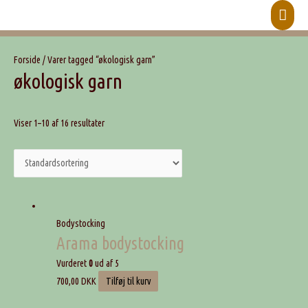
Hove
Forside
/ Varer tagged “økologisk garn”
økologisk garn
Viser 1–10 af 16 resultater
Bodystocking
Arama bodystocking
Vurderet
0
ud af 5
700,00
DKK
Tilføj til kurv