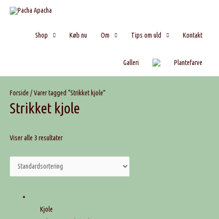
Shop
Køb nu
Om
Tips om uld
Kontakt
Galleri
Plantefarve
Forside
/ Varer tagged “Strikket kjole”
Strikket kjole
Viser alle 3 resultater
Kjole