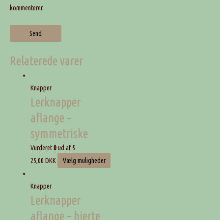
kommenterer.
Relaterede varer
Knapper
Lerknapper
aflange –
symmetriske
Vurderet
0
ud af 5
25,00
DKK
Vælg muligheder
Knapper
Lerknapper
aflange – hjerte