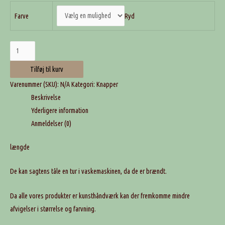
Ryd
Farve
Lerknapper
runde
Tilføj til kurv
triple
Varenummer (SKU):
N/A
Kategori:
Knapper
antal
Beskrivelse
Yderligere information
Anmeldelser (0)
længde
De kan sagtens tåle en tur i vaskemaskinen, da de er brændt.
Da alle vores produkter er kunsthåndværk kan der fremkomme mindre
afvigelser i størrelse og farvning.