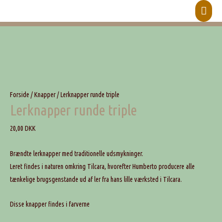
Hove
Forside
/
Knapper
/ Lerknapper runde triple
Lerknapper runde triple
20,00
DKK
Brændte lerknapper med traditionelle udsmykninger.
Leret findes i naturen omkring Tilcara, hvorefter Humberto producere alle
tænkelige brugsgenstande ud af ler fra hans lille værksted i Tilcara.
Disse knapper findes i farverne