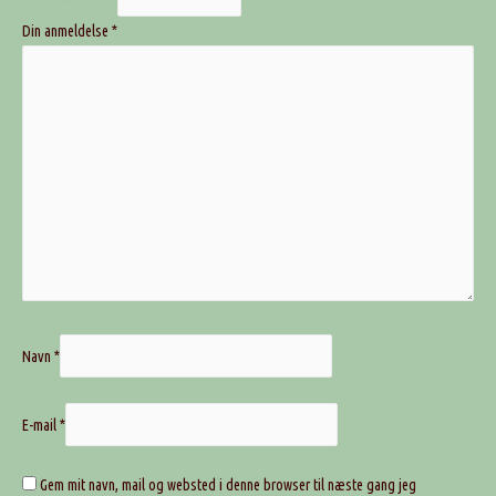
Din anmeldelse
*
Navn
*
E-mail
*
Gem mit navn, mail og websted i denne browser til næste gang jeg