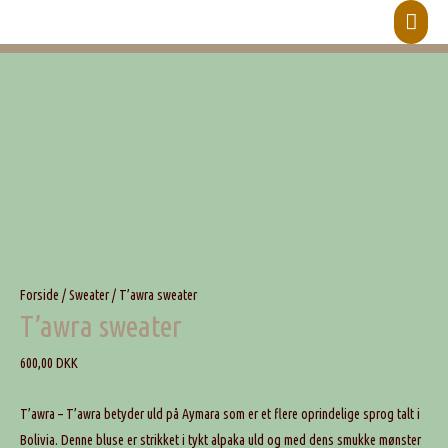
Hove
Forside
/
Sweater
/ T’awra sweater
T’awra sweater
600,00
DKK
T’awra – T’awra betyder uld på Aymara som er et flere oprindelige sprog talt i
Bolivia. Denne bluse er strikket i tykt alpaka uld og med dens smukke mønster