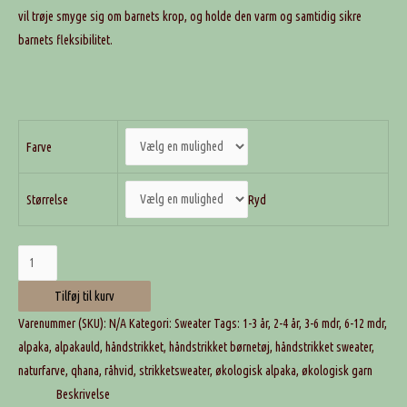
vil trøje smyge sig om barnets krop, og holde den varm og samtidig sikre
barnets fleksibilitet.
Farve
Ryd
Størrelse
T'awra
sweater
Tilføj til kurv
antal
Varenummer (SKU):
N/A
Kategori:
Sweater
Tags:
1-3 år
,
2-4 år
,
3-6 mdr
,
6-12 mdr
,
alpaka
,
alpakauld
,
håndstrikket
,
håndstrikket børnetøj
,
håndstrikket sweater
,
naturfarve
,
qhana
,
råhvid
,
strikketsweater
,
økologisk alpaka
,
økologisk garn
Beskrivelse