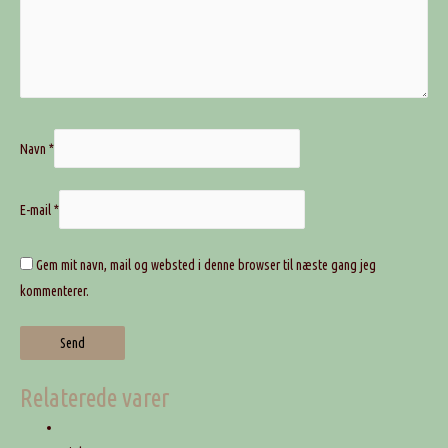
Navn
*
E-mail
*
Gem mit navn, mail og websted i denne browser til næste gang jeg
kommenterer.
Relaterede varer